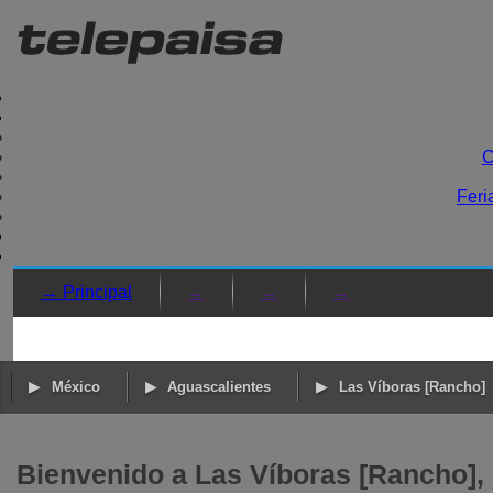
C
Feri
→ Principal
→
→
→
México
Aguascalientes
Las Víboras [Rancho]
Bienvenido a Las Víboras [Rancho], 