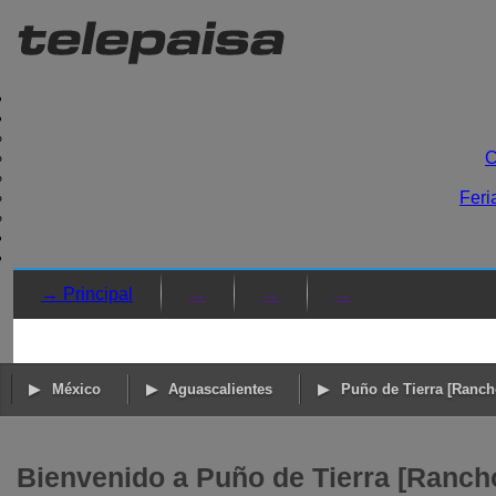
C
Feri
→ Principal
→
→
→
México
Aguascalientes
Puño de Tierra [Ranch
Bienvenido a Puño de Tierra [Rancho