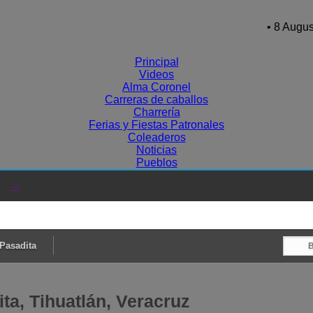
• 8 Augus
Principal
Videos
Alma Coronel
Carreras de caballos
Charrería
Ferias y Fiestas Patronales
Coleaderos
Noticias
Pueblos
→
Pasadita
ta, Tihuatlán, Veracruz