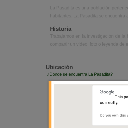
La Pasadita es una población pertenec
habitantes. La Pasadita se encuentra 
Historia
Trabajamos en la investigación de la 
compartir un video, foto o leyenda de e
Ubicación
¿Dónde se encuentra La Pasadita?
This p
correctly.
Do you own this 