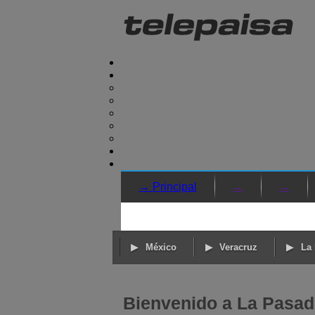
→ Principal
→
→
México
Veracruz
La 
Bienvenido a La Pasadi