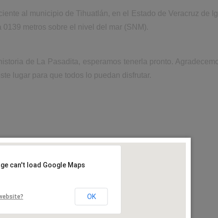
iente al municipio de Tihuatlán, en el Estado de Veracruz de I
a 0139 metros sobre el nivel del mar (SNM).
historia de La Pasadita, esperamos tenerla pronto. Agradecem
ste lugar para que todos lo puedan disfrutar.
age can't load Google Maps
OK
website?