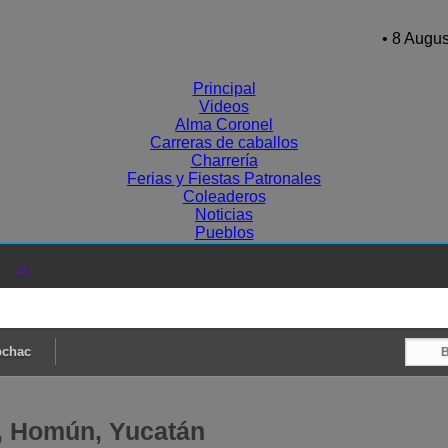
• 8 Augus
Principal
Videos
Alma Coronel
Carreras de caballos
Charrería
Ferias y Fiestas Patronales
Coleaderos
Noticias
Pueblos
→
pchac
, Homún, Yucatán