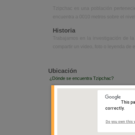
Tzipchac es una población perteneci
encuentra a 0010 metros sobre el nive
Historia
Trabajamos en la investigación de la
compartir un video, foto o leyenda de e
Ubicación
¿Dónde se encuentra Tzipchac?
This p
correctly.
Do you own this 