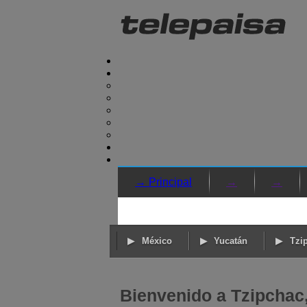
→ Principal
→
→
México
Yucatán
Tzi
Bienvenido a Tzipchac