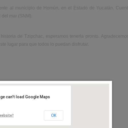
ente al municipio de Homún, en el Estado de Yucatán. Cuent
l del mar (SNM).
 historia de Tzipchac, esperamos tenerla pronto. Agradecemo
ste lugar para que todos lo puedan disfrutar.
age can't load Google Maps
OK
website?