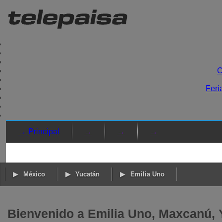
C
Feri
→ Principal
→
→
→
México
Yucatán
Emilia Uno
Bienvenido a Emilia Uno, Maxcanú, 