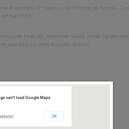
nte al municipio de Tixpéhual, en el Estado de Yucatán. Cue
l del mar (SNM).
 historia de Pedro Eb, esperamos tenerla pronto. Agradecemo
ste lugar para que todos lo puedan disfrutar.
age can't load Google Maps
OK
website?