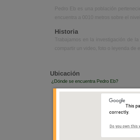
Pedro Eb es una población pertenecie
encuentra a 0010 metros sobre el nive
Historia
Trabajamos en la investigación de la
compartir un video, foto o leyenda de e
Ubicación
¿Dónde se encuentra Pedro Eb?
This p
correctly.
Do you own this 