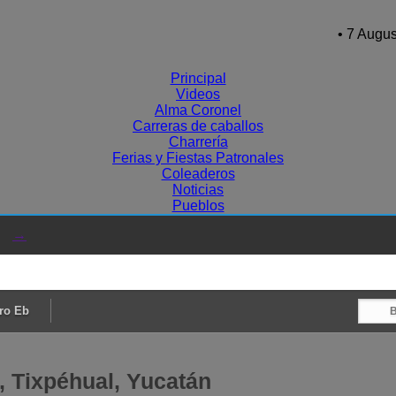
• 7 Augus
Principal
Videos
Alma Coronel
Carreras de caballos
Charrería
Ferias y Fiestas Patronales
Coleaderos
Noticias
Pueblos
→
ro Eb
, Tixpéhual, Yucatán