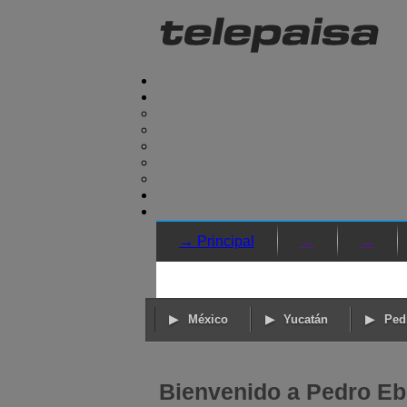
→ Principal
→
→
México
Yucatán
Ped
Bienvenido a Pedro Eb