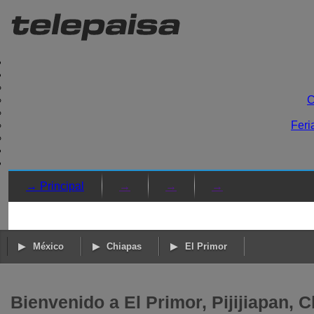
C
Feri
→ Principal
→
→
→
México
Chiapas
El Primor
Bienvenido a El Primor, Pijijiapan, 