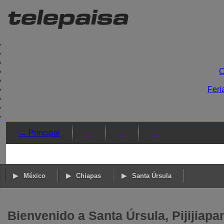
C
Feri
→ Principal
→
→
→
México
Chiapas
Santa Úrsula
Bienvenido a Santa Úrsula, Pijijiapa