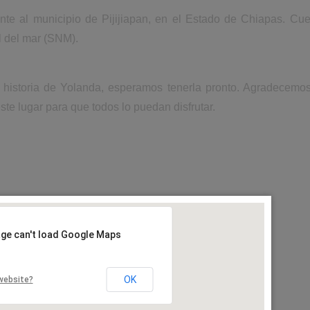
nte al municipio de Pijijiapan, en el Estado de Chiapas. Cu
l del mar (SNM).
a historia de Yolanda, esperamos tenerla pronto. Agradecemo
ste lugar para que todos lo puedan disfrutar.
age can't load Google Maps
OK
website?