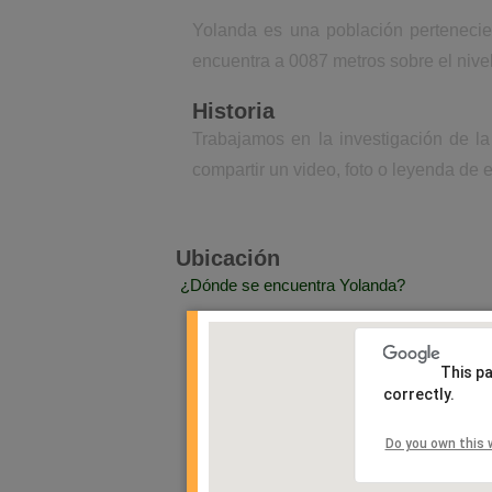
Yolanda es una población pertenecie
encuentra a 0087 metros sobre el nive
Historia
Trabajamos en la investigación de l
compartir un video, foto o leyenda de e
Ubicación
¿Dónde se encuentra Yolanda?
This p
correctly.
Do you own this 