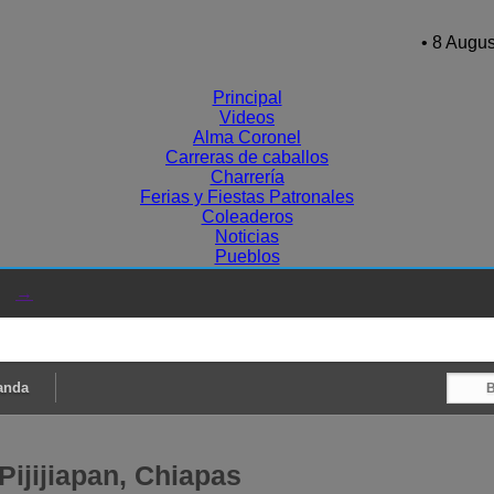
• 8 Augus
Principal
Videos
Alma Coronel
Carreras de caballos
Charrería
Ferias y Fiestas Patronales
Coleaderos
Noticias
Pueblos
→
anda
Pijijiapan, Chiapas