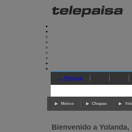
→ Principal
→
→
México
Chiapas
Yol
Bienvenido a Yolanda, 