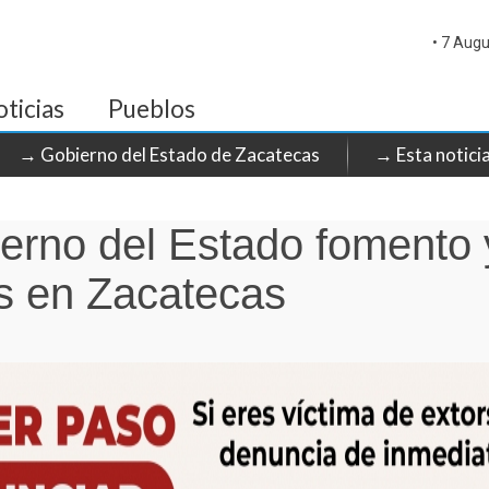
• 7 Augu
ticias
Pueblos
→ Gobierno del Estado de Zacatecas
→ Esta notici
rno del Estado fomento y
s en Zacatecas