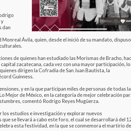
Rodrigo
 y
s dan
Monreal Ávila, quien, desde el inició de su mandato, dispuso
ulturales.
ciones de quienes han estudiado las Morismas de Bracho, ha
a capital zacatecana, cada vez con una mayor participación, lo
 quienes dirigen la Cofradía de San Juan Bautista, la
Récord Guinness.
nsiones, y en la que participan miles de personas de todas la
Lo Mejor de México, en la categoría de mejor celebración par
costumbres, comentó Rodrigo Reyes Mugüerza.
r los estudios e investigación y explorar nuevos
que se llevará a cabo este foro, el cual se desarrollará del 1
celebra esta festividad, en la que se conmemora el martirio d