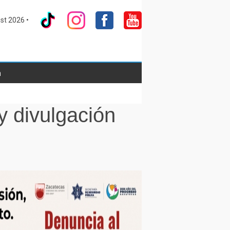
st 2026 •
a
 divulgación