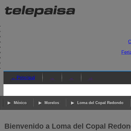
C
Feri
→ Principal
→
→
→
México
Morelos
Loma del Copal Redondo
Bienvenido a Loma del Copal Redon