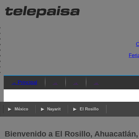
C
Feri
→ Principal
→
→
→
México
Nayarit
El Rosillo
Bienvenido a El Rosillo, Ahuacatlán,