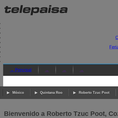
C
Feri
→ Principal
→
→
→
México
Quintana Roo
Roberto Tzuc Poot
Bienvenido a Roberto Tzuc Poot, C