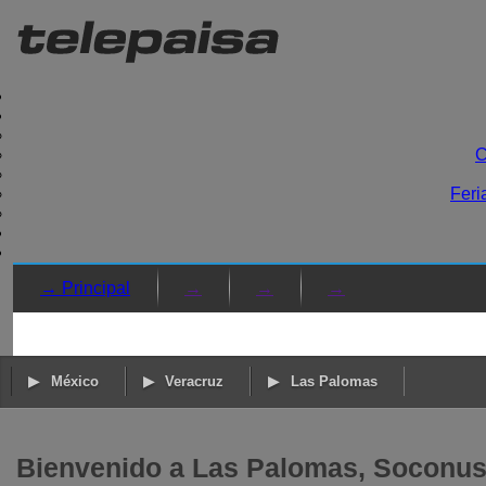
C
Feri
→ Principal
→
→
→
México
Veracruz
Las Palomas
Bienvenido a Las Palomas, Soconus