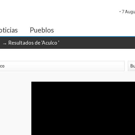
• 7 Augu
ticias
Pueblos
→ Resultados de 'Aculco '