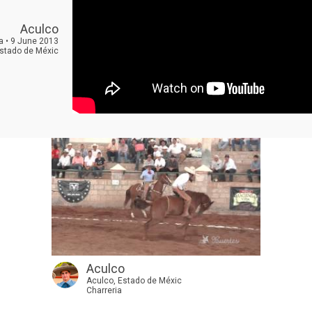
Aculco
a • 9 June 2013
Estado de Méxic
Aculco
Aculco, Estado de Méxic
Charreria