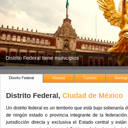
Distrito Federal tiene municipios
Distrito Federal
Historia
Turismo
Demogr
Distrito Federal,
Ciudad de México
Un distrito federal es un territorio que está bajo soberanía 
de ningún estado o provincia integrante de la federación. 
jurisdicción directa y exclusiva el Estado central y están