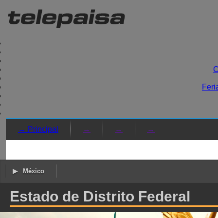
C
Feri
→ Principal
→
→
→
México
Estado de Distrito Federal