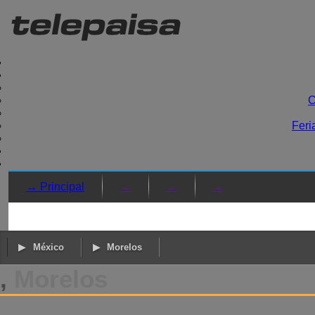
C
Feri
→ Principal
→
→
→
México
Morelos
,
Morelos