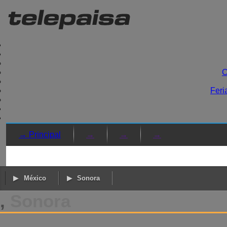
C
Feri
→ Principal
→
→
→
México
Sonora
,
Sonora