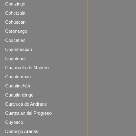
Coatzingo
Cohetzala
Cohuecan
Coronango
Coxcatlán
Coyomeapan
Coyotepec
Cuapiaxtla de Madero
Cuautempan
Cuautinchán
Cuautlancingo
Cuayuca de Andrade
Cuetzalan del Progreso
Cuyoaco
Domingo Arenas