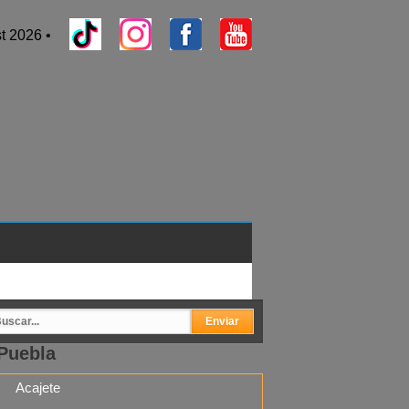
t 2026 •
Puebla
Acajete