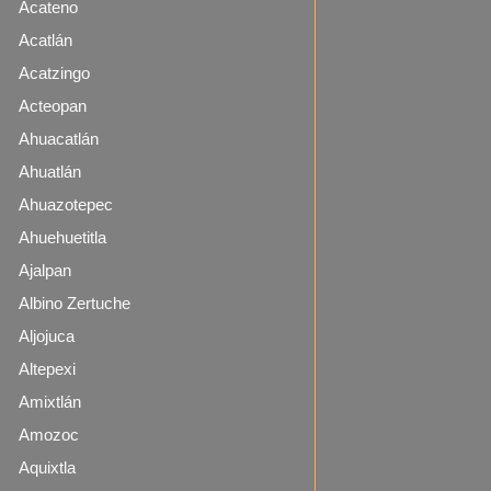
Acateno
Acatlán
Acatzingo
Acteopan
Ahuacatlán
Ahuatlán
Ahuazotepec
Ahuehuetitla
Ajalpan
Albino Zertuche
Aljojuca
Altepexi
Amixtlán
Amozoc
Aquixtla