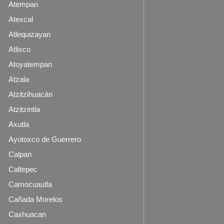
Atempan
Atexcal
Atlequizayan
Atlixco
Atoyatempan
Atzala
Atzitzihuacán
Atzitzintla
Axutla
Ayotoxco de Guerrero
Calpan
Caltepec
Camocuautla
Cañada Morelos
Caxhuacan