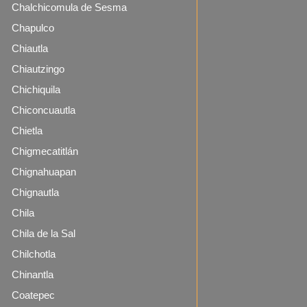
Chalchicomula de Sesma
Chapulco
Chiautla
Chiautzingo
Chichiquila
Chiconcuautla
Chietla
Chigmecatitlán
Chignahuapan
Chignautla
Chila
Chila de la Sal
Chilchotla
Chinantla
Coatepec