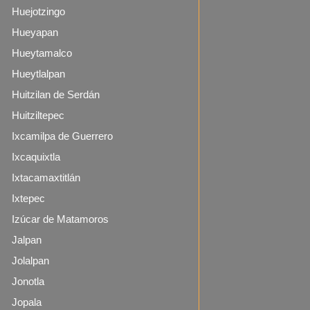
Huejotzingo
Hueyapan
Hueytamalco
Hueytlalpan
Huitzilan de Serdán
Huitziltepec
Ixcamilpa de Guerrero
Ixcaquixtla
Ixtacamaxtitlán
Ixtepec
Izúcar de Matamoros
Jalpan
Jolalpan
Jonotla
Jopala