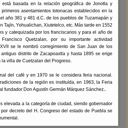
io está basada en la relación geográfica de Jonotla y
s primeros asentamientos totonacas establecidos en la
n el año 381 y 481 d.C. de los pueblos de Tuzamapán y
 Tajín, Yohualichan, Xiutetelco, etc. Más tarde en 1552
s y catequizada por los franciscanos y para el año de
rancisco Quetzalan, por su importante actividad
o XVII se le nombró corregimiento de San Juan de los
l antiguo distrito de Zacapoaxtla y hasta 1895 se erige
la villa de Cuetzalan del Progreso.
onal del café y en 1970 se le considera feria nacional.
diciones de la región es instituída, en 1963, la Feria
cipal fundador Don Agustín Germán Márquez Sánchez..
s elevada a la categoría de ciudad, siendo gobernador
Y por decreto del H. Congreso del estado de Puebla se
numental.