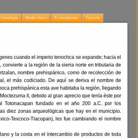
Cronología
Medio físico
Ecosistemas
Turismo
ígenes cuando el imperio tenochca se expande; hacia el
onvierte a la región de la sierra norte en tributaria de
etzalan, nombre prehispánico, como de recolección de
zal, el más codiciado. De aquí se deriva el nombre de
época prehispánica esta ave habitaba la región, llegando
 Moctezuma II, debido al gran aprecio que tenía éste por
 al Totonacapan fundado en el año 200 a.C. por los
las diez zonas arqueológicas que hay en el municipio.
éxico-Texcoco-Tlacopan), les fue cambiando el nombre
plano y la costa en el intercambio de productos de toda