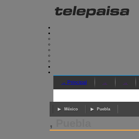
→ Principal
→
→
México
Puebla
,
Puebla