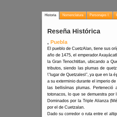
Historia
Nomenclatura
Personajes I.
Reseña Histórica
,
Puebla
El pueblo de CuetzAlan, tiene sus or
año de 1475, el emperador Axayácatl, c
la Gran Tenochtitlan, ubicando a Qu
tributos, siendo las plumas de quet
\"lugar de Quetzales\", ya que en la 
a su exterminio durante el imperio de
las bellisímas plumas. Perteneció
totonacos, lo que se demuestra por 
Dominados por la Triple Alianza (M
por el de Cuetzalan.
Dado su corredor o ruta entre el alti